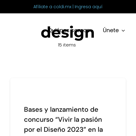
Afíliate a coldi.mx | Ingresa aquí
design
Quiénes somos
Únete
15 items
Bases y lanzamiento de
concurso “Vivir la pasión
por el Diseño 2023” en la